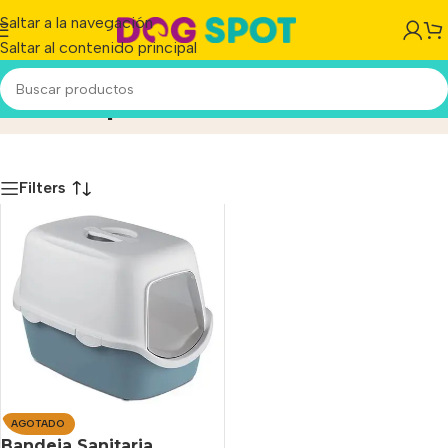
Saltar a la navegación
Saltar al contenido principal
Stefanplast
Inicio
/
Producto
Filters
AGOTADO
Bandeja Sanitaria