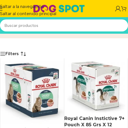
Saltar a la navegación
Saltar al contenido principal
Húmedos
Inicio
/
Producto
Filters
Royal Canin Instictive 7+
Pouch X 85 Grs X 12