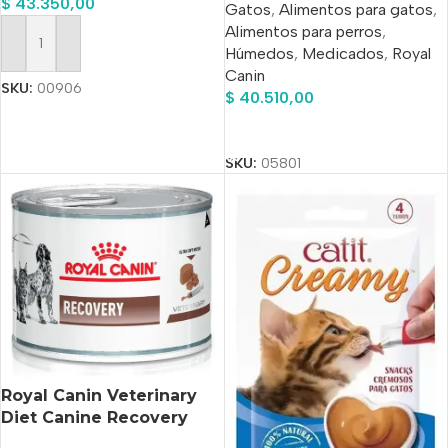
$
43.350,00
Gatos
,
Alimentos para gatos
,
Alimentos para perros
,
Húmedos
,
Medicados
,
Royal
Añadir Al Carrito
Canin
SKU:
00906
$
40.510,00
Añadir Al Carrito
SKU:
05801
Royal Canin Veterinary
Diet Canine Recovery
Alimento Para Perro Y