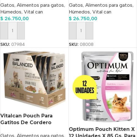
Gatos
,
Alimentos para gatos
,
Gatos
,
Alimentos para gatos
,
Húmedos
,
Vital can
Húmedos
,
Vital can
$
26.750,00
$
26.750,00
Añadir Al Carrito
Añadir Al Carrito
SKU:
07984
SKU:
08008
Vitalcan Pouch Para
Gatitos De Cordero
Optimum Pouch Kitten X
Patagónico, Alimento
Gatos
,
Alimentos para gatos
,
12 Unidades X 85 Gs. Para
Húmedo De 85 G (pack