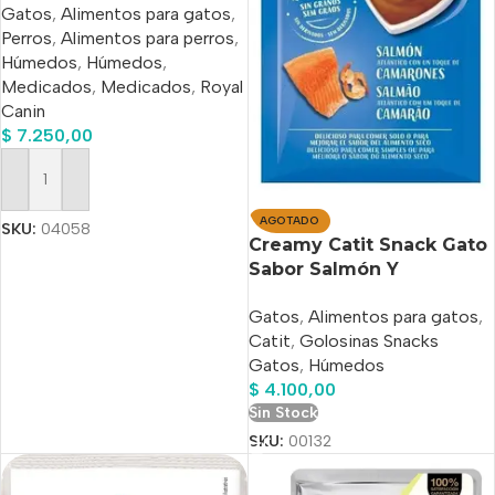
Gatos
,
Alimentos para gatos
,
Gato Adulto Todos Los
Perros
,
Alimentos para perros
,
Tamaños Sabor Mix En
Húmedos
,
Húmedos
,
Lata De 195gr
Medicados
,
Medicados
,
Royal
Canin
$
7.250,00
Añadir Al Carrito
AGOTADO
SKU:
04058
Creamy Catit Snack Gato
Sabor Salmón Y
Camarones 40gr. 4 tubos
Gatos
,
Alimentos para gatos
,
x 10 Gs C/u
Catit
,
Golosinas Snacks
Gatos
,
Húmedos
$
4.100,00
Sin Stock
SKU:
00132