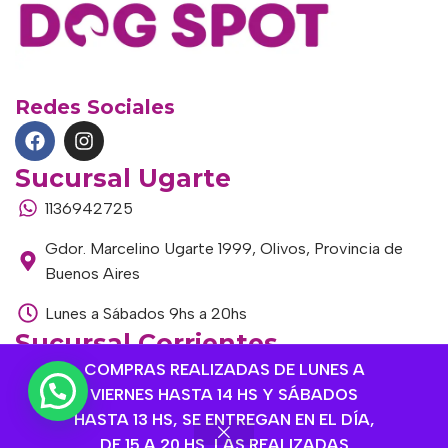
Redes Sociales
Sucursal Ugarte
1136942725
Gdor. Marcelino Ugarte 1999, Olivos, Provincia de
Buenos Aires
Lunes a Sábados 9hs a 20hs
Sucursal Corrientes
COMPRAS REALIZADAS DE LUNES A
1145306985
VIERNES HASTA 14 HS Y SÁBADOS
Corrientes 1464, Olivos, Provincia de Buenos Aires
HASTA 13 HS, SE ENTREGAN EN EL DÍA,
DE 15 A 20 HS, LAS REALIZADAS