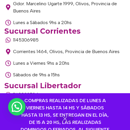
Gdor. Marcelino Ugarte 1999, Olivos, Provincia de
Buenos Aires
Lunes a Sábados 9hs a 20hs
Sucursal Corrientes
1145306985
Corrientes 1464, Olivos, Provincia de Buenos Aires
Lunes a Viernes 9hs a 20hs
Sábados de 9hs a 15hs
Sucursal Libertador
1168893524
COMPRAS REALIZADAS DE LUNES A
Av. del Libertador 1915, Vte. López, Provincia de
VIERNES HASTA 14 HS Y SÁBADOS
Buenos Aires
HASTA 13 HS, SE ENTREGAN EN EL DÍA,
DE 15 A 20 HS, LAS REALIZADAS
Lunes a Viernes de 9hs a 13hs / 16hs a 20hs
DOMINGOS O FERIADOS, AL SIGUIENTE