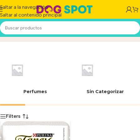
Saltar a la navegación
Saltar al contenido principal
03471
Inicio
/
Producto
Perfumes
Sin Categorizar
Filters