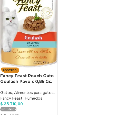
AGOTADO
Fancy Feast Pouch Gato
Goulash Pavo x 0,85 Gs.
Pack x 15 Unidades
Gatos
,
Alimentos para gatos
,
Fancy Feast
,
Húmedos
$
35.710,00
Sin Stock