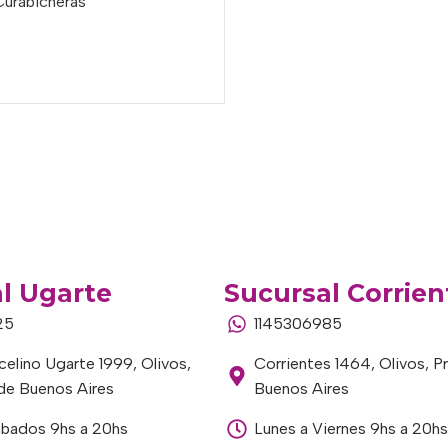
Curabicheras
o
l Ugarte
Sucursal Corrien
25
1145306985
elino Ugarte 1999, Olivos,
Corrientes 1464, Olivos, P
 de Buenos Aires
Buenos Aires
ábados 9hs a 20hs
Lunes a Viernes 9hs a 20hs