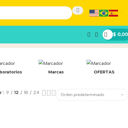
$
0,00
boratorios
Marcas
OFERTAS
ar
9
12
18
24