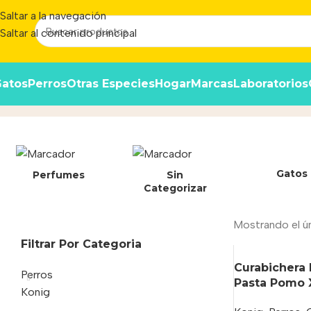
Saltar a la navegación
Saltar al contenido principal
atos
Perros
Otras Especies
Hogar
Marcas
Laboratorios
03746
Inicio
/
Producto
Gatos
Perfumes
Sin
Categorizar
Mostrando el ú
Filtrar Por Categoria
Curabichera 
Perros
Pasta Pomo X
Konig