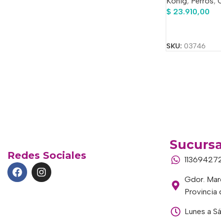
Konig
,
Perros
,
$
23.910,00
Añadir Al Carrit
SKU:
03746
Sucursa
Redes Sociales
11369427
Gdor. Marc
Provincia
Lunes a S