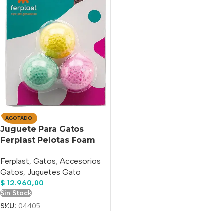
AGOTADO
Juguete Para Gatos
Ferplast Pelotas Foam
Ball Small X 3
Ferplast
,
Gatos
,
Accesorios
Gatos
,
Juguetes Gato
$
12.960,00
Sin Stock
SKU:
04405