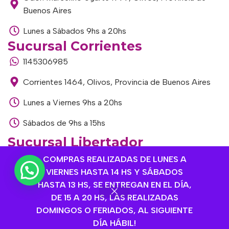
Buenos Aires
Lunes a Sábados 9hs a 20hs
Sucursal Corrientes
1145306985
Corrientes 1464, Olivos, Provincia de Buenos Aires
Lunes a Viernes 9hs a 20hs
Sábados de 9hs a 15hs
Sucursal Libertador
1168893524
COMPRAS REALIZADAS DE LUNES A
VIERNES HASTA 14 HS Y SÁBADOS
Av. del Libertador 1915, Vte. López, Provincia de
HASTA 13 HS, SE ENTREGAN EN EL DÍA,
Buenos Aires
DE 15 A 20 HS, LAS REALIZADAS
DOMINGOS O FERIADOS, AL SIGUIENTE
Lunes a Viernes de 9hs a 13hs / 16hs a 20hs
DÍA HÁBIL!