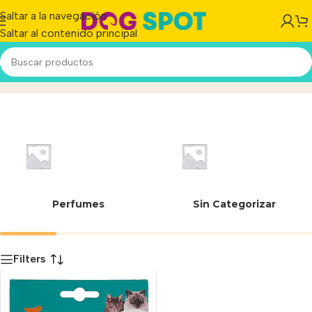
Saltar a la navegación
Saltar al contenido principal
04405
Inicio
/
Producto
Perfumes
Sin Categorizar
Filters