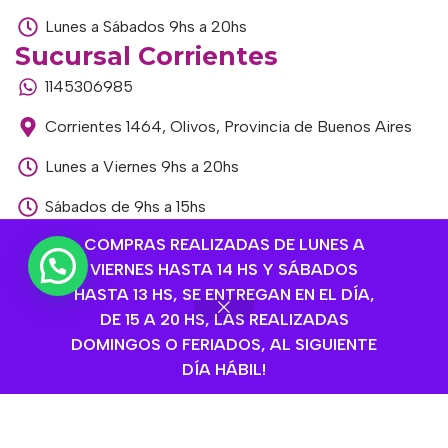
Lunes a Sábados 9hs a 20hs
Sucursal Corrientes
1145306985
Corrientes 1464, Olivos, Provincia de Buenos Aires
Lunes a Viernes 9hs a 20hs
Sábados de 9hs a 15hs
Sucursal Libertador
COMPRAS REALIZADAS DE LUNES A
VIERNES HASTA 14 HS Y SÁBADOS
1168893524
HASTA 13 HS, SE ENTREGAN EN EL DÍA,
Av. del Libertador 1915, Vte. López, Provincia de
DE 15 A 20 HS, LAS REALIZADAS
Buenos Aires
DOMINGOS O FERIADOS, AL SIGUIENTE
DÍA HÁBIL!
Lunes a Viernes de 9hs a 13hs / 16hs a 20hs
Sábados de 9hs a 15hs