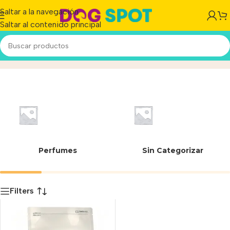
Saltar a la navegación
Saltar al contenido principal
06580
Inicio
/
Producto
Perfumes
Sin Categorizar
Filters