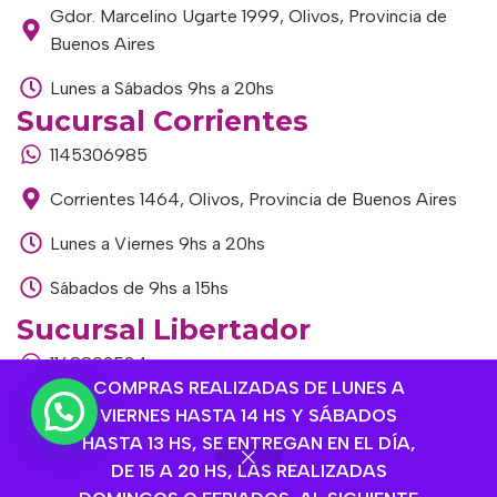
Gdor. Marcelino Ugarte 1999, Olivos, Provincia de
Buenos Aires
Lunes a Sábados 9hs a 20hs
Sucursal Corrientes
1145306985
Corrientes 1464, Olivos, Provincia de Buenos Aires
Lunes a Viernes 9hs a 20hs
Sábados de 9hs a 15hs
Sucursal Libertador
1168893524
COMPRAS REALIZADAS DE LUNES A
Av. del Libertador 1915, Vte. López, Provincia de
VIERNES HASTA 14 HS Y SÁBADOS
Buenos Aires
HASTA 13 HS, SE ENTREGAN EN EL DÍA,
DE 15 A 20 HS, LAS REALIZADAS
Lunes a Viernes de 9hs a 13hs / 16hs a 20hs