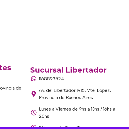
tes
Sucursal Libertador
1168893524
rovincia de
Av. del Libertador 1915, Vte. López,
Provincia de Buenos Aires
Lunes a Viernes de 9hs a 13hs / 16hs a
20hs
Sábados de 9hs a 15hs