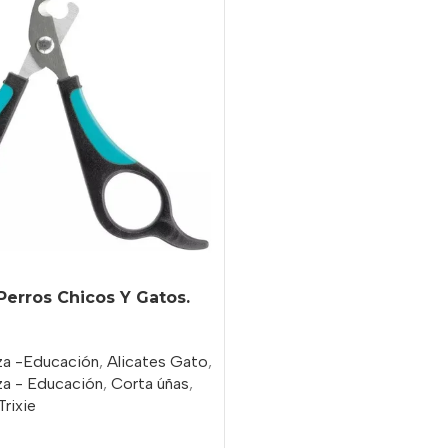
 Perros Chicos Y Gatos.
eza -Educación
,
Alicates Gato
,
za - Educación
,
Corta úñas
,
Trixie