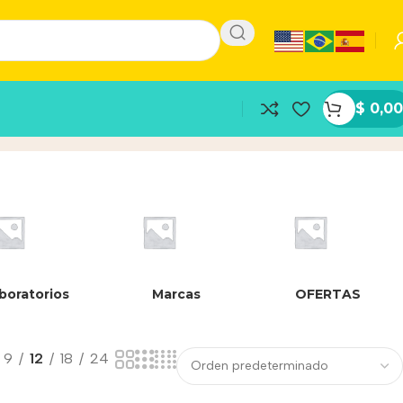
$
0,00
boratorios
Marcas
OFERTAS
9
12
18
24