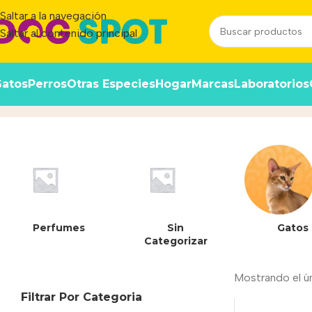
Saltar a la navegación
Saltar al contenido principal
atos
Perros
Otras Especies
Hogar
Marcas
Laboratorios
06585
Inicio
/
Producto
Perfumes
Sin
Gatos
Categorizar
Mostrando el ú
Filtrar Por Categoria