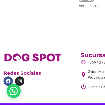
Sin Stock
SKU:
06585
Sucursa
11369427
Gdor. Marc
Redes Sociales
Provincia
Lunes a S