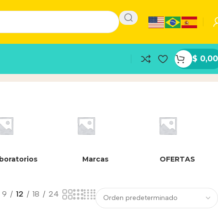
$
0,00
boratorios
Marcas
OFERTAS
9
12
18
24