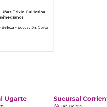
 Uñas Trixie Guillotina
os/medianos
- Belleza - Educación
,
Corta
l Ugarte
Sucursal Corrien
25
1145306985