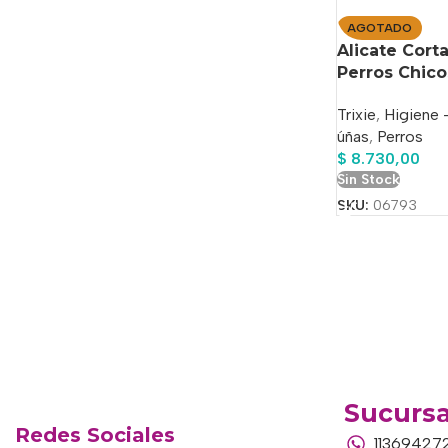
AGOTADO
Alicate Corta
Perros Chic
Trixie
,
Higiene 
úñas
,
Perros
$
8.730,00
Sin Stock
SKU:
06793
Sucursa
Redes Sociales
11369427