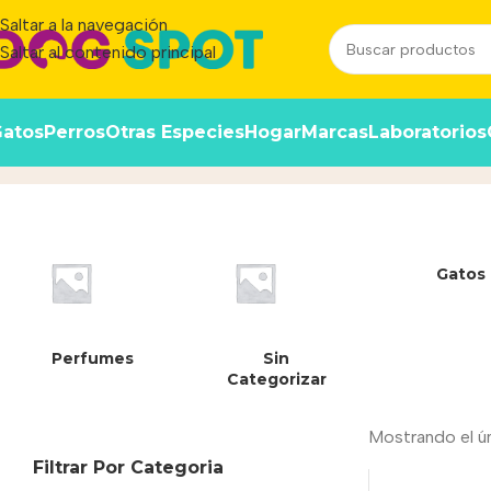
Saltar a la navegación
Saltar al contenido principal
atos
Perros
Otras Especies
Hogar
Marcas
Laboratorios
06793
Inicio
/
Producto
Gatos
Perfumes
Sin
Categorizar
Mostrando el ú
Filtrar Por Categoria