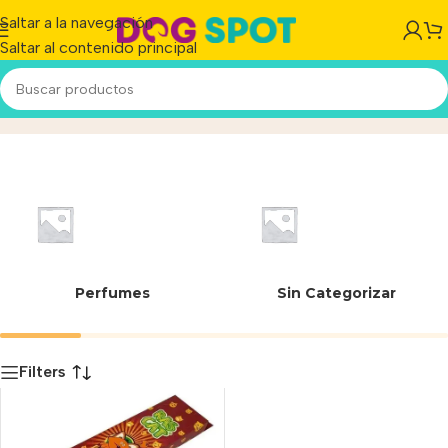
Saltar a la navegación
Saltar al contenido principal
06901
Inicio
/
Producto
Perfumes
Sin Categorizar
Filters