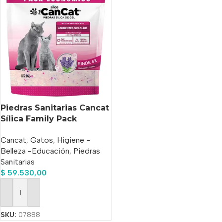
Piedras Sanitarias Cancat
Sílica Family Pack
Económico Fragancia
Cancat
,
Gatos
,
Higiene -
Lavanda x 16 Litros
Belleza -Educación
,
Piedras
Sanitarias
$
59.530,00
Añadir Al Carrito
SKU:
07888