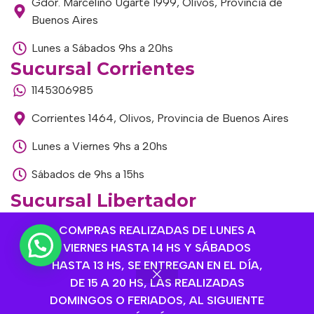
Gdor. Marcelino Ugarte 1999, Olivos, Provincia de
Buenos Aires
Lunes a Sábados 9hs a 20hs
Sucursal Corrientes
1145306985
Corrientes 1464, Olivos, Provincia de Buenos Aires
Lunes a Viernes 9hs a 20hs
Sábados de 9hs a 15hs
Sucursal Libertador
1168893524
COMPRAS REALIZADAS DE LUNES A
VIERNES HASTA 14 HS Y SÁBADOS
Av. del Libertador 1915, Vte. López, Provincia de
HASTA 13 HS, SE ENTREGAN EN EL DÍA,
Buenos Aires
DE 15 A 20 HS, LAS REALIZADAS
Lunes a Viernes de 9hs a 13hs / 16hs a 20hs
DOMINGOS O FERIADOS, AL SIGUIENTE