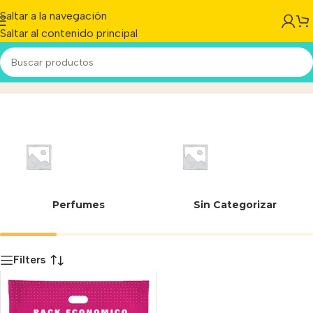
Saltar a la navegación
Saltar al contenido principal
07888
Inicio
/
Producto
Perfumes
Sin Categorizar
Filters