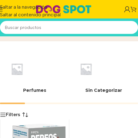
Saltar a la navegación
Saltar al contenido principal
08-198
Inicio
/
Producto
Perfumes
Sin Categorizar
Filters