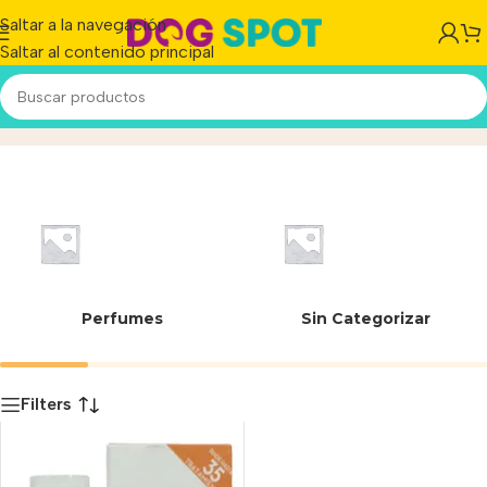
Saltar a la navegación
Saltar al contenido principal
20-012
Inicio
/
Producto
Perfumes
Sin Categorizar
Filters