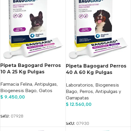
Pipeta Bagogard Perros
Pipeta Bagogard Perros
10 A 25 Kg Pulgas
40 A 60 Kg Pulgas
Garrapatas Bago Rosa
Garrapatas Bago Violeta
Farmacia Felina
,
Antipulgas
,
Claro
Laboratorios
,
Biogenesis
Biogenesis Bago
,
Gatos
Bago
,
Perros
,
Antipulgas y
$
9.450,00
Garrapatas
$
12.560,00
Añadir Al Carrito
Añadir Al Carrito
SKU:
07928
SKU:
07930