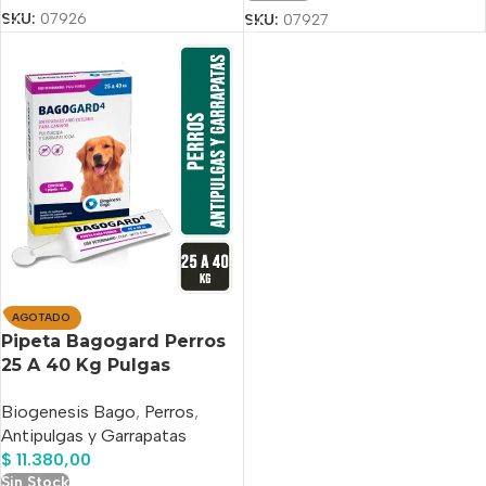
SKU:
07926
SKU:
07927
AGOTADO
Pipeta Bagogard Perros
25 A 40 Kg Pulgas
Garrapatas Bago Azul
Biogenesis Bago
,
Perros
,
Acero
Antipulgas y Garrapatas
$
11.380,00
Sin Stock