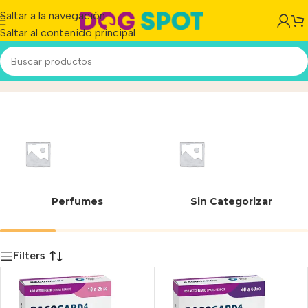
Saltar a la navegación
Saltar al contenido principal
20-057
Inicio
/
Producto
Perfumes
Sin Categorizar
Filters