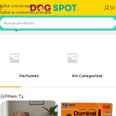
Saltar a la navegación
Saltar al contenido principal
20 g
Inicio
/
Producto
Perfumes
Sin Categorizar
Filters