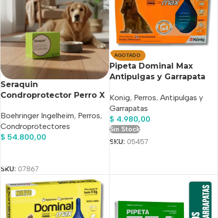
AGOTADO
Pipeta Dominal Max
Antipulgas y Garrapata
Seraquin
Para Perros 10 a 25kg
Condroprotector Perro X
Konig
,
Perros
,
Antipulgas y
60 Comprimidos
Garrapatas
Boehringer Ingelheim
,
Perros
,
$
4.980,00
Condroprotectores
Sin Stock
$
54.800,00
SKU:
05457
Añadir Al Carrito
SKU:
07867