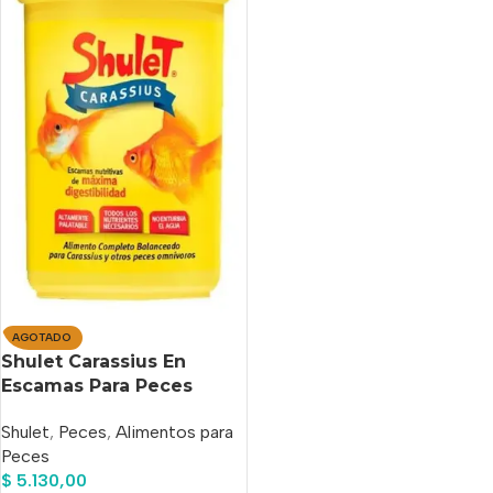
AGOTADO
Shulet Carassius En
Escamas Para Peces
Agua Fría 20 Gr
Shulet
,
Peces
,
Alimentos para
Peces
$
5.130,00