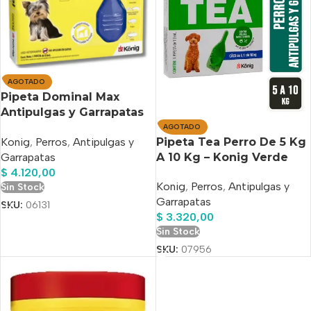
AGOTADO
Pipeta Dominal Max
Antipulgas y Garrapatas
Perros Hasta 5 Kg
AGOTADO
Pipeta Tea Perro De 5 Kg
Konig
,
Perros
,
Antipulgas y
A 10 Kg – Konig Verde
Garrapatas
$
4.120,00
Konig
,
Perros
,
Antipulgas y
Sin Stock
Garrapatas
SKU:
06131
$
3.320,00
Sin Stock
SKU:
07956