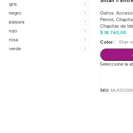
Small !! Entr
gris
1
Gatos
,
Acceso
negro
1
Perros
,
Chapita
púrpura
1
Chapitas de Ide
rojo
1
$
18.760,00
rosa
1
Color
verde
1
Seleccione la u
Seleccionar Op
SKU:
MLA112328