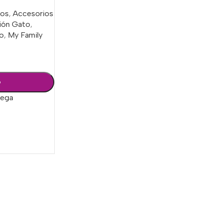
ros
,
Accesorios
ción Gato
,
ro
,
My Family
o
rega