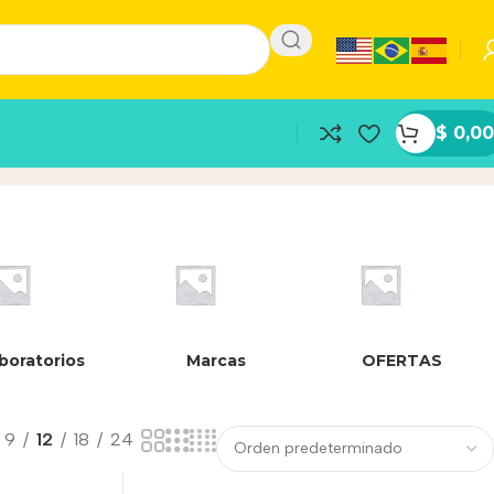
$
0,00
boratorios
Marcas
OFERTAS
9
12
18
24