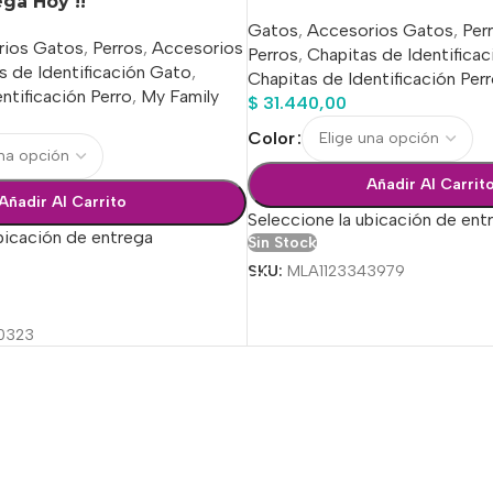
ega Hoy !!
Gatos
,
Accesorios Gatos
,
Per
rios Gatos
,
Perros
,
Accesorios
Perros
,
Chapitas de Identifica
s de Identificación Gato
,
Chapitas de Identificación Per
ntificación Perro
,
My Family
$
31.440,00
Color
Añadir Al Carrit
Añadir Al Carrito
Seleccione la ubicación de ent
bicación de entrega
Sin Stock
SKU:
MLA1123343979
ciones
0323