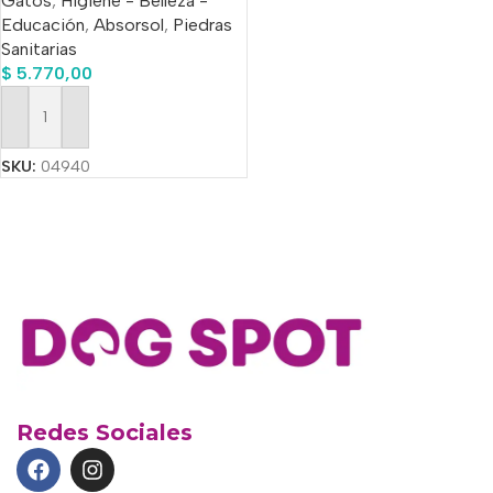
Gatos
,
Higiene - Belleza -
Educación
,
Absorsol
,
Piedras
Sanitarias
$
5.770,00
Añadir Al Carrito
SKU:
04940
Redes Sociales