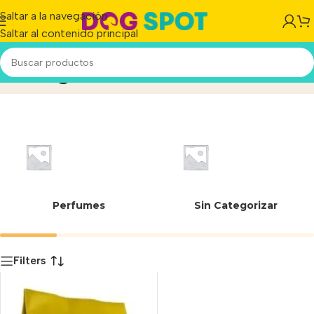
Saltar a la navegación
Saltar al contenido principal
2160 g
Inicio
/
Producto
Perfumes
Sin Categorizar
Filters