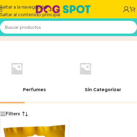
Saltar a la navegación
Saltar al contenido principal
22-262/A
Inicio
/
Producto
Perfumes
Sin Categorizar
Filters