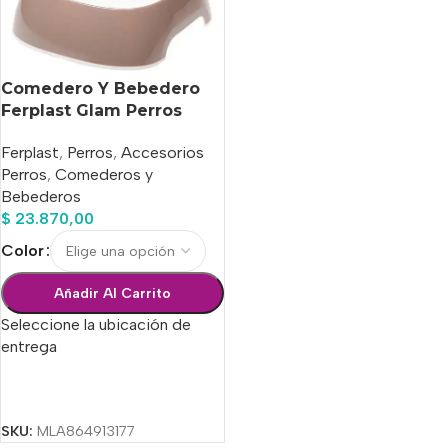
Comedero Y Bebedero
Ferplast Glam Perros
Large 1,2 L
Ferplast
,
Perros
,
Accesorios
Perros
,
Comederos y
Bebederos
$
23.870,00
Color
Añadir Al Carrito
Seleccione la ubicación de
entrega
Seleccionar Opciones
SKU:
MLA864913177