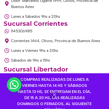
Gdor. Marcelino Ugarte 1999, Olivos, Provincia de
Buenos Aires
Lunes a Sábados 9hs a 20hs
Sucursal Corrientes
1145306985
Corrientes 1464, Olivos, Provincia de Buenos Aires
Lunes a Viernes 9hs a 20hs
Sábados de 9hs a 15hs
Sucursal Libertador
1168893524
COMPRAS REALIZADAS DE LUNES A
VIERNES HASTA 14 HS Y SÁBADOS
Av. del Libertador 1915, Vte. López, Provincia de
HASTA 13 HS, SE ENTREGAN EN EL DÍA,
Buenos Aires
DE 15 A 20 HS, LAS REALIZADAS
Lunes a Viernes de 9hs a 13hs / 16hs a 20hs
DOMINGOS O FERIADOS, AL SIGUIENTE