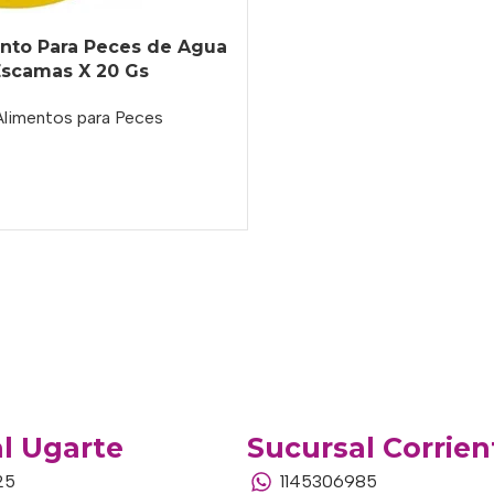
ento Para Peces de Agua
Escamas X 20 Gs
Alimentos para Peces
o
l Ugarte
Sucursal Corrien
25
1145306985