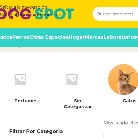
Saltar a la navegación
Saltar al contenido principal
atos
Perros
Otras Especies
Hogar
Marcas
Laboratorios
22 g
Inicio
/
Producto
Perfumes
Sin
Gatos
Categorizar
Mostrando el ú
Filtrar Por Categoria