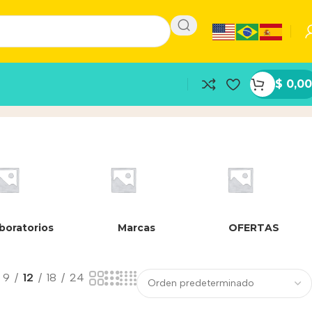
$
0,00
boratorios
Marcas
OFERTAS
9
12
18
24