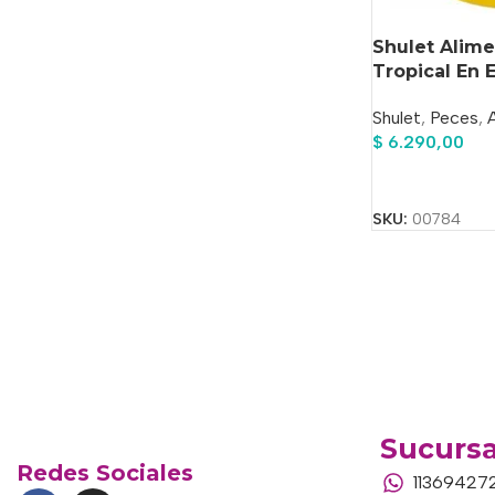
Shulet Alim
Tropical En 
Shulet
,
Peces
,
$
6.290,00
Añadir Al Carrit
SKU:
00784
Sucursa
Redes Sociales
11369427