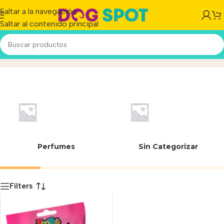
Saltar a la navegación
Saltar al contenido principal
23-434/A
Inicio
/
Producto
Perfumes
Sin Categorizar
Filters