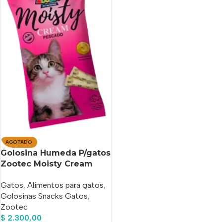
AGOTADO
Golosina Humeda P/gatos
Zootec Moisty Cream
Pescado X 75 Gs
Gatos
,
Alimentos para gatos
,
Golosinas Snacks Gatos
,
Zootec
$
2.300,00