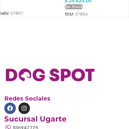
$
25.820,00
Añadir Al Carrito
Sin Stock
SKU:
07857
SKU:
07856
Redes Sociales
Sucursal Ugarte
1136942725