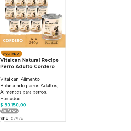
AGOTADO
Vitalcan Natural Recipe
Perro Adulto Cordero
Lata 340g X 12 Unid
Vital can
,
Alimento
Balanceado perros Adultos
,
Alimentos para perros
,
Húmedos
$
80.150,00
Sin Stock
SKU:
07976