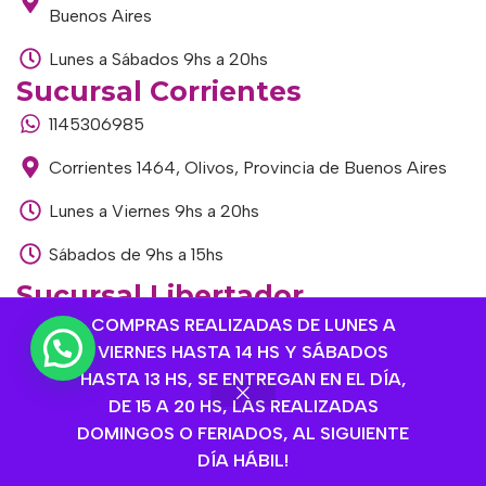
Buenos Aires
Lunes a Sábados 9hs a 20hs
Sucursal Corrientes
1145306985
Corrientes 1464, Olivos, Provincia de Buenos Aires
Lunes a Viernes 9hs a 20hs
Sábados de 9hs a 15hs
Sucursal Libertador
COMPRAS REALIZADAS DE LUNES A
1168893524
VIERNES HASTA 14 HS Y SÁBADOS
Av. del Libertador 1915, Vte. López, Provincia de
HASTA 13 HS, SE ENTREGAN EN EL DÍA,
Buenos Aires
DE 15 A 20 HS, LAS REALIZADAS
DOMINGOS O FERIADOS, AL SIGUIENTE
Lunes a Viernes de 9hs a 13hs / 16hs a 20hs
DÍA HÁBIL!
Sábados de 9hs a 15hs