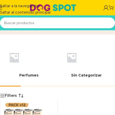
Saltar a la navegación
Saltar al contenido principal
24-154/A
Inicio
/
Producto
Perfumes
Sin Categorizar
Filters