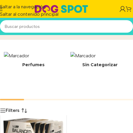
Saltar a la navegación
Saltar al contenido principal
24-159/A
Inicio
/
Producto
Perfumes
Sin Categorizar
Filters