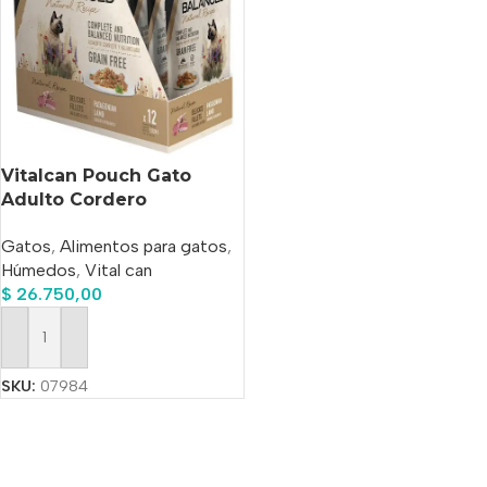
Vitalcan Pouch Gato
Adulto Cordero
Patagonico 85g X 12 U
Gatos
,
Alimentos para gatos
,
Húmedos
,
Vital can
$
26.750,00
Añadir Al Carrito
SKU:
07984