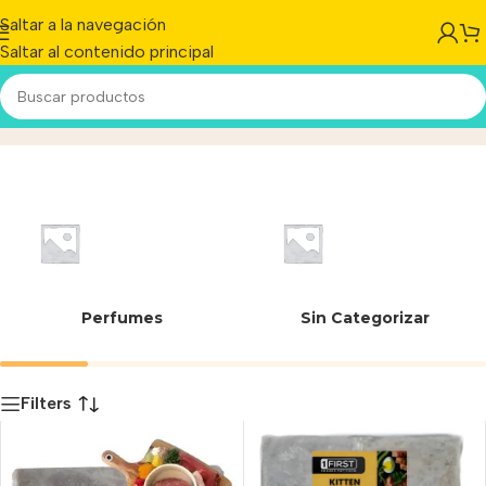
Saltar a la navegación
Saltar al contenido principal
24-388/A
Inicio
/
Producto
Perfumes
Sin Categorizar
Filters