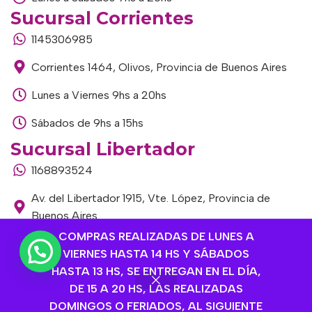
Sucursal Corrientes
1145306985
Corrientes 1464, Olivos, Provincia de Buenos Aires
Lunes a Viernes 9hs a 20hs
Sábados de 9hs a 15hs
Sucursal Libertador
1168893524
Av. del Libertador 1915, Vte. López, Provincia de
Buenos Aires
COMPRAS REALIZADAS DE LUNES A
Lunes a Viernes de 9hs a 13hs / 16hs a 20hs
VIERNES HASTA 14 HS Y SÁBADOS
Sábados de 9hs a 15hs
HASTA 13 HS, SE ENTREGAN EN EL DÍA,
DE 15 A 20 HS, LAS REALIZADAS
DOMINGOS O FERIADOS, AL SIGUIENTE