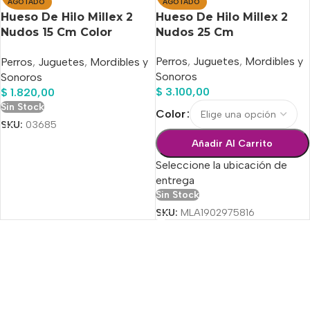
AGOTADO
AGOTADO
Hueso De Hilo Millex 2
Hueso De Hilo Millex 2
Nudos 15 Cm Color
Nudos 25 Cm
Multicolor
Perros
,
Juguetes
,
Mordibles y
Perros
,
Juguetes
,
Mordibles y
Sonoros
Sonoros
$
3.100,00
$
1.820,00
Sin Stock
Color
SKU:
03685
Añadir Al Carrito
Seleccione la ubicación de
entrega
Sin Stock
SKU:
MLA1902975816