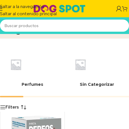
Saltar a la navegación
Saltar al contenido principal
26 g
Inicio
/
Producto
Perfumes
Sin Categorizar
Filters