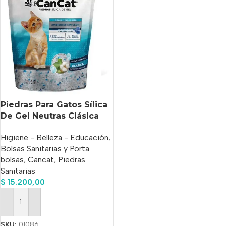
Piedras Para Gatos Sílica
De Gel Neutras Clásica
Cancat 3.8 Litros
Higiene - Belleza - Educación
,
Bolsas Sanitarias y Porta
bolsas
,
Cancat
,
Piedras
Sanitarias
$
15.200,00
Añadir Al Carrito
SKU:
01086