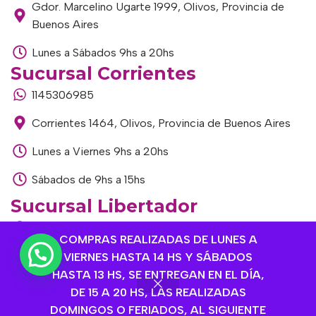
Gdor. Marcelino Ugarte 1999, Olivos, Provincia de
Buenos Aires
Lunes a Sábados 9hs a 20hs
Sucursal Corrientes
1145306985
Corrientes 1464, Olivos, Provincia de Buenos Aires
Lunes a Viernes 9hs a 20hs
Sábados de 9hs a 15hs
Sucursal Libertador
1168893524
COMPRAS REALIZADAS DE LUNES A
Av. del Libertador 1915, Vte. López, Provincia de
VIERNES HASTA 14 HS Y SÁBADOS
Buenos Aires
HASTA 13 HS, SE ENTREGAN EN EL DÍA,
DE 15 A 20 HS, LAS REALIZADAS
Lunes a Viernes de 9hs a 13hs / 16hs a 20hs
DOMINGOS O FERIADOS, AL SIGUIENTE