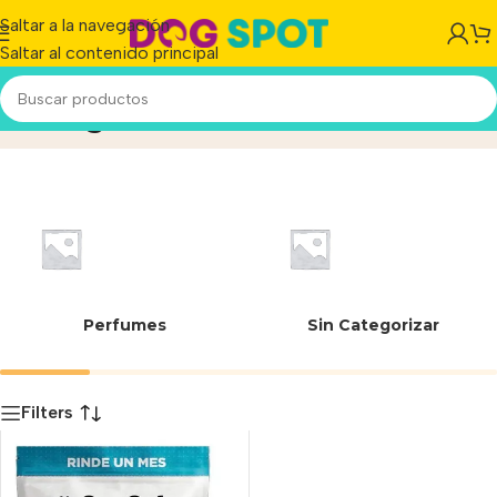
Saltar a la navegación
Saltar al contenido principal
3.8 kg
Inicio
/
Producto
Perfumes
Sin Categorizar
Filters