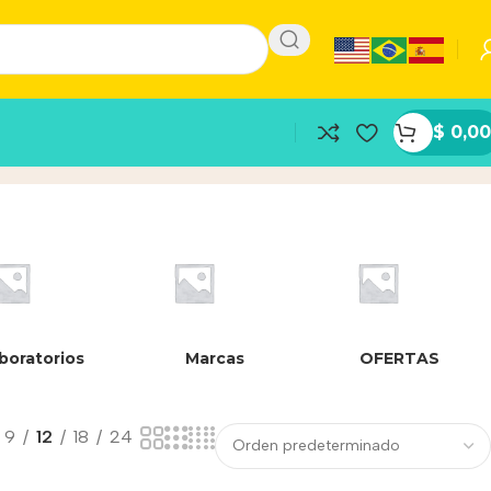
$
0,00
boratorios
Marcas
OFERTAS
9
12
18
24