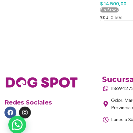
$
14.500,00
Sin Stock
SKU:
01606
Sucursa
11369427
Gdor. Marc
Redes Sociales
Provincia
Lunes a S