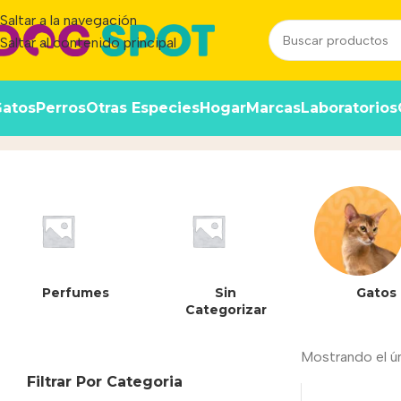
Saltar a la navegación
Saltar al contenido principal
atos
Perros
Otras Especies
Hogar
Marcas
Laboratorios
37797453000407
Inicio
/
Producto
Perfumes
Sin
Gatos
Categorizar
Mostrando el ú
Filtrar Por Categoria