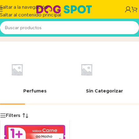
Saltar a la navegación
Saltar al contenido principal
37797453000421
Inicio
/
Producto
Perfumes
Sin Categorizar
Filters