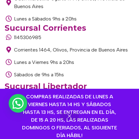
Buenos Aires
Lunes a Sábados 9hs a 20hs
Sucursal Corrientes
1145306985
Corrientes 1464, Olivos, Provincia de Buenos Aires
Lunes a Viernes 9hs a 20hs
Sábados de 9hs a 15hs
Sucursal Libertador
1168893524
COMPRAS REALIZADAS DE LUNES A
VIERNES HASTA 14 HS Y SÁBADOS
Av. del Libertador 1915, Vte. López, Provincia de
HASTA 13 HS, SE ENTREGAN EN EL DÍA,
Buenos Aires
DE 15 A 20 HS, LAS REALIZADAS
DOMINGOS O FERIADOS, AL SIGUIENTE
Lunes a Viernes de 9hs a 13hs / 16hs a 20hs
DÍA HÁBIL!