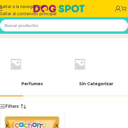
Saltar a la navegación
Saltar al contenido principal
37797453000469
Inicio
/
Producto
Perfumes
Sin Categorizar
Filters