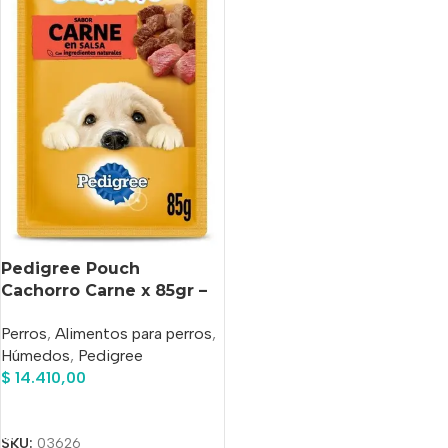
Pedigree Pouch
Cachorro Carne x 85gr –
Pack x12 Unidades
Perros
,
Alimentos para perros
,
Húmedos
,
Pedigree
$
14.410,00
Añadir Al Carrito
SKU:
03626