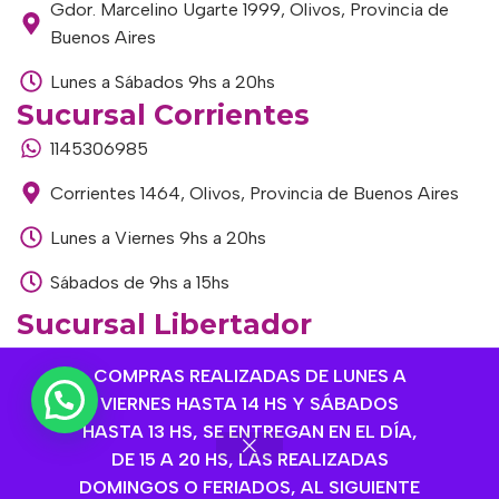
Gdor. Marcelino Ugarte 1999, Olivos, Provincia de
Buenos Aires
Lunes a Sábados 9hs a 20hs
Sucursal Corrientes
1145306985
Corrientes 1464, Olivos, Provincia de Buenos Aires
Lunes a Viernes 9hs a 20hs
Sábados de 9hs a 15hs
Sucursal Libertador
1168893524
COMPRAS REALIZADAS DE LUNES A
Av. del Libertador 1915, Vte. López, Provincia de
VIERNES HASTA 14 HS Y SÁBADOS
Buenos Aires
HASTA 13 HS, SE ENTREGAN EN EL DÍA,
DE 15 A 20 HS, LAS REALIZADAS
Lunes a Viernes de 9hs a 13hs / 16hs a 20hs
DOMINGOS O FERIADOS, AL SIGUIENTE