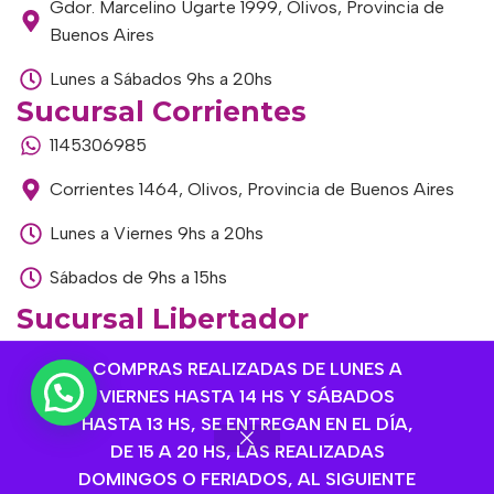
Gdor. Marcelino Ugarte 1999, Olivos, Provincia de
Buenos Aires
Lunes a Sábados 9hs a 20hs
Sucursal Corrientes
1145306985
Corrientes 1464, Olivos, Provincia de Buenos Aires
Lunes a Viernes 9hs a 20hs
Sábados de 9hs a 15hs
Sucursal Libertador
1168893524
COMPRAS REALIZADAS DE LUNES A
VIERNES HASTA 14 HS Y SÁBADOS
Av. del Libertador 1915, Vte. López, Provincia de
HASTA 13 HS, SE ENTREGAN EN EL DÍA,
Buenos Aires
DE 15 A 20 HS, LAS REALIZADAS
Lunes a Viernes de 9hs a 13hs / 16hs a 20hs
DOMINGOS O FERIADOS, AL SIGUIENTE