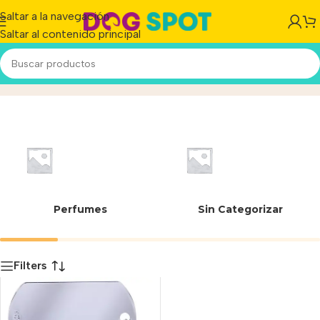
Saltar a la navegación
Saltar al contenido principal
40 mm
Inicio
/
Producto
Perfumes
Sin Categorizar
Filters