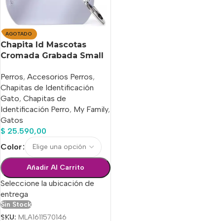
AGOTADO
Chapita Id Mascotas
Cromada Grabada Small
!! Entrega Hoy !!
Perros
,
Accesorios Perros
,
Chapitas de Identificación
Gato
,
Chapitas de
Identificación Perro
,
My Family
,
Gatos
$
25.590,00
Color
Añadir Al Carrito
Seleccione la ubicación de
entrega
Sin Stock
SKU:
MLA1611570146