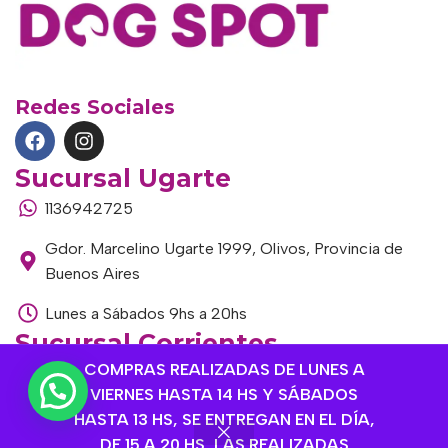
Redes Sociales
Sucursal Ugarte
1136942725
Gdor. Marcelino Ugarte 1999, Olivos, Provincia de
Buenos Aires
Lunes a Sábados 9hs a 20hs
Sucursal Corrientes
COMPRAS REALIZADAS DE LUNES A
1145306985
VIERNES HASTA 14 HS Y SÁBADOS
Corrientes 1464, Olivos, Provincia de Buenos Aires
HASTA 13 HS, SE ENTREGAN EN EL DÍA,
DE 15 A 20 HS, LAS REALIZADAS