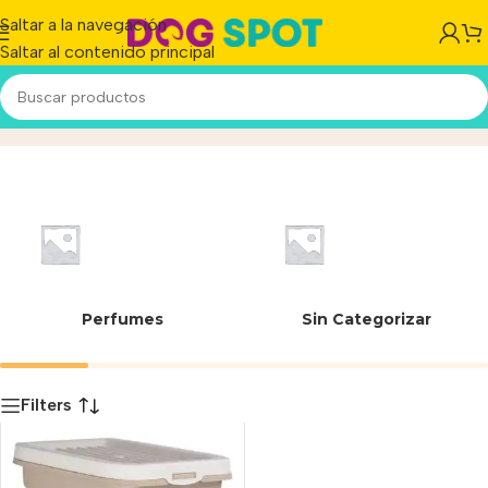
Saltar a la navegación
Saltar al contenido principal
41.5 cm
Inicio
/
Producto
Perfumes
Sin Categorizar
Filters