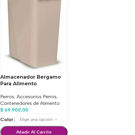
Almacenador Bergamo
Para Alimento
Balanceado Perro,
Perros
,
Accesorios Perros
,
capacidad 15 Kg
Contenedores de Alimento
$
69.900,00
Color
Añadir Al Carrito