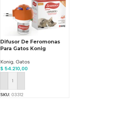
Difusor De Feromonas
Para Gatos Konig
Serenex Modificador De
Konig
,
Gatos
Conducta
$
54.210,00
Añadir Al Carrito
SKU:
03312