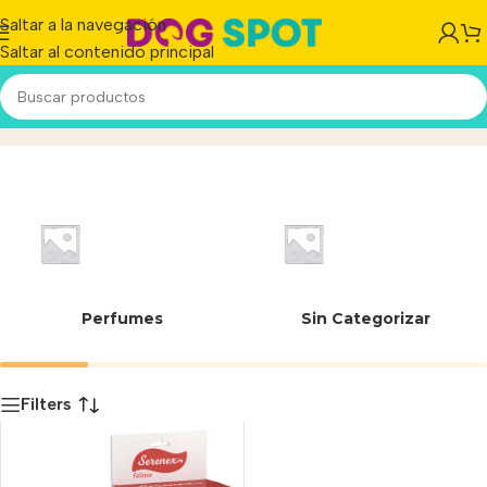
Saltar a la navegación
Saltar al contenido principal
42 mL
Inicio
/
Producto
Perfumes
Sin Categorizar
Filters