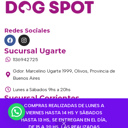
Redes Sociales
Sucursal Ugarte
1136942725
Gdor. Marcelino Ugarte 1999, Olivos, Provincia de
Buenos Aires
Lunes a Sábados 9hs a 20hs
Sucursal Corrientes
COMPRAS REALIZADAS DE LUNES A
1145306985
VIERNES HASTA 14 HS Y SÁBADOS
Corrientes 1464, Olivos, Provincia de Buenos Aires
HASTA 13 HS, SE ENTREGAN EN EL DÍA,
DE 15 A 20 HS, LAS REALIZADAS