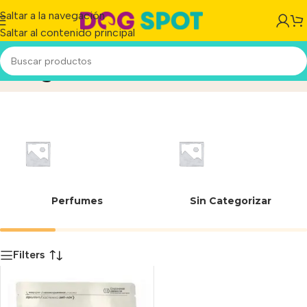
Saltar a la navegación
Saltar al contenido principal
44 g
Inicio
/
Producto
Perfumes
Sin Categorizar
Filters