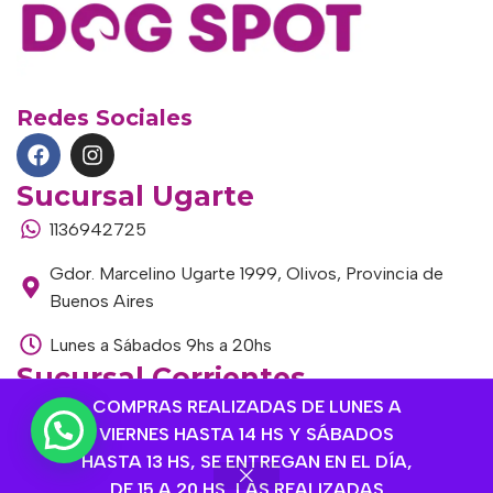
Redes Sociales
Sucursal Ugarte
1136942725
Gdor. Marcelino Ugarte 1999, Olivos, Provincia de
Buenos Aires
Lunes a Sábados 9hs a 20hs
Sucursal Corrientes
COMPRAS REALIZADAS DE LUNES A
1145306985
VIERNES HASTA 14 HS Y SÁBADOS
Corrientes 1464, Olivos, Provincia de Buenos Aires
HASTA 13 HS, SE ENTREGAN EN EL DÍA,
DE 15 A 20 HS, LAS REALIZADAS