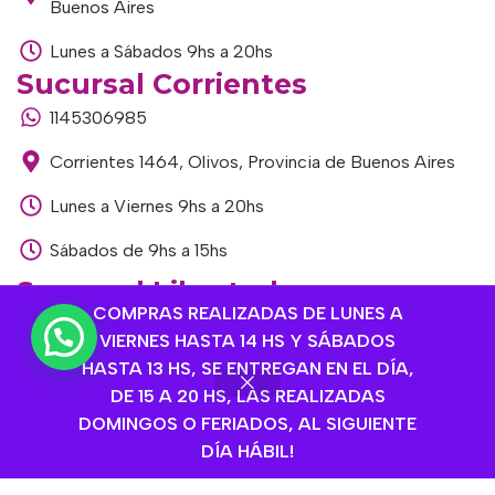
Buenos Aires
Lunes a Sábados 9hs a 20hs
Sucursal Corrientes
1145306985
Corrientes 1464, Olivos, Provincia de Buenos Aires
Lunes a Viernes 9hs a 20hs
Sábados de 9hs a 15hs
Sucursal Libertador
COMPRAS REALIZADAS DE LUNES A
1168893524
VIERNES HASTA 14 HS Y SÁBADOS
HASTA 13 HS, SE ENTREGAN EN EL DÍA,
Av. del Libertador 1915, Vte. López, Provincia de
DE 15 A 20 HS, LAS REALIZADAS
Buenos Aires
DOMINGOS O FERIADOS, AL SIGUIENTE
Lunes a Viernes de 9hs a 13hs / 16hs a 20hs
DÍA HÁBIL!
Sábados de 9hs a 15hs