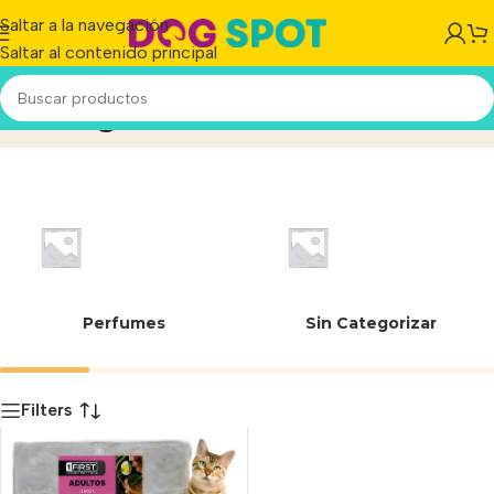
Saltar a la navegación
Saltar al contenido principal
4583 g
Inicio
/
Producto
Perfumes
Sin Categorizar
Filters