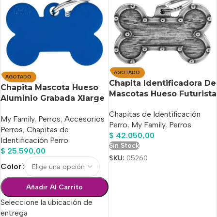
AGOTADO
AGOTADO
Chapita Identificadora De
Chapita Mascota Hueso
Mascotas Hueso Futurista
Aluminio Grabada Xlarge
Grabado Hueso Xl Bronx
! Envío Hoy!!
Chapitas de Identificación
My Family
,
Perros
,
Accesorios
Perro
,
My Family
,
Perros
Perros
,
Chapitas de
$
42.050,00
Identificación Perro
Sin Stock
$
25.590,00
SKU:
05260
Color
Añadir Al Carrito
Seleccione la ubicación de
entrega