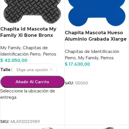
Chapita Id Mascota My
Chapita Mascota Hueso
Family Xl Bone Bronx
Aluminio Grabada Xlarge
Platform
! Envío Hoy!!
My Family
,
Chapitas de
Chapitas de Identificación
Identificación Perro
,
Perros
Perro
,
My Family
,
Perros
$
42.050,00
$
17.630,00
Talle
Añadir Al Carrito
Añadir Al Carrito
SKU:
00060
Seleccione la ubicación de
entrega
Seleccionar Opciones
SKU:
MLA1131223989