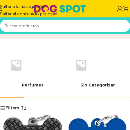
Saltar a la navegación
Saltar al contenido principal
48 mm
Inicio
/
Producto
Perfumes
Sin Categorizar
Filters