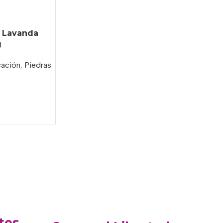
t Lavanda
g
cación
,
Piedras
tes