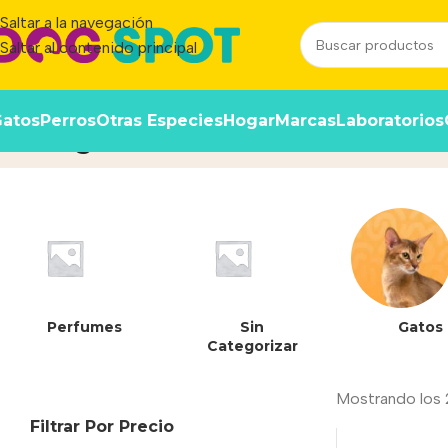
Saltar a la navegación
Saltar al contenido principal
atos
Perros
Otras Especies
Hogar
Marcas
Laboratorios
5.3 kg
Inicio
/
Producto
Perfumes
Sin
Gatos
Categorizar
Mostrando los 
Filtrar Por Precio