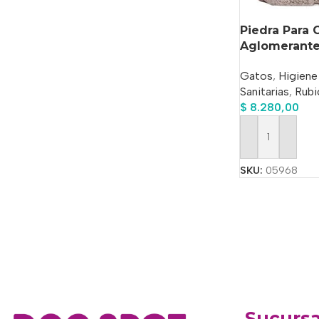
Piedra Para 
Aglomerante
Gatos
,
Higiene
Sanitarias
,
Rubi
$
8.280,00
Añadir Al Carrit
SKU:
05968
Sucursa