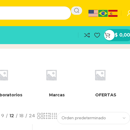
$
0,00
boratorios
Marcas
OFERTAS
9
12
18
24