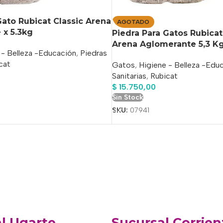
Gato Rubicat Classic Arena
AGOTADO
 x 5.3kg
Piedra Para Gatos Rubica
Arena Aglomerante 5,3 K
 - Belleza -Educación
,
Piedras
cat
Gatos
,
Higiene - Belleza -Edu
Sanitarias
,
Rubicat
$
15.750,00
Sin Stock
o
SKU:
07941
l Ugarte
Sucursal Corrien