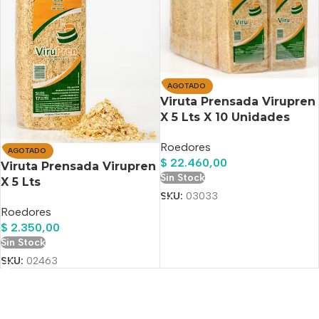
AGOTADO
Viruta Prensada Virupren
X 5 Lts X 10 Unidades
Roedores
AGOTADO
$
22.460,00
Viruta Prensada Virupren
Sin Stock
X 5 Lts
SKU:
03033
Roedores
$
2.350,00
Sin Stock
SKU:
02463