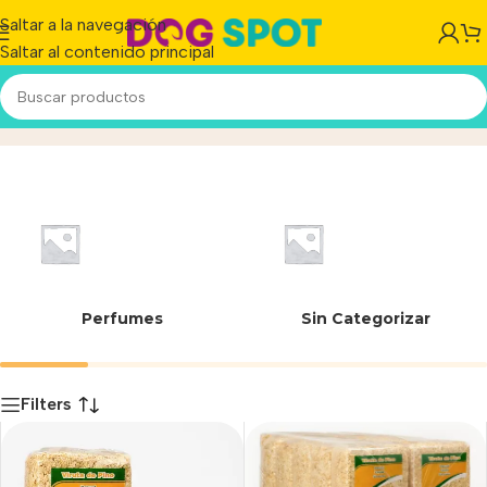
Saltar a la navegación
Saltar al contenido principal
5 L
Inicio
/
Producto
Perfumes
Sin Categorizar
Filters