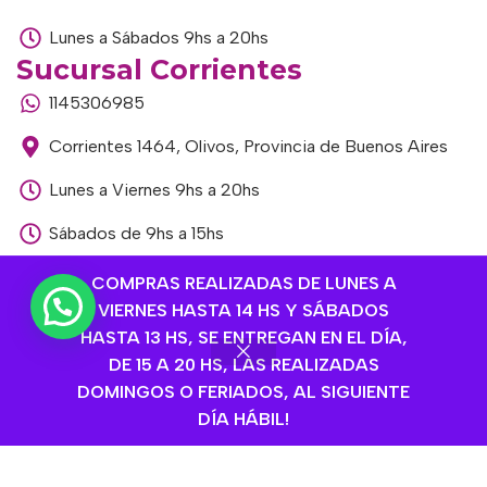
Lunes a Sábados 9hs a 20hs
Sucursal Corrientes
1145306985
Corrientes 1464, Olivos, Provincia de Buenos Aires
Lunes a Viernes 9hs a 20hs
Sábados de 9hs a 15hs
Sucursal Libertador
COMPRAS REALIZADAS DE LUNES A
1168893524
VIERNES HASTA 14 HS Y SÁBADOS
HASTA 13 HS, SE ENTREGAN EN EL DÍA,
Av. del Libertador 1915, Vte. López, Provincia de
DE 15 A 20 HS, LAS REALIZADAS
Buenos Aires
DOMINGOS O FERIADOS, AL SIGUIENTE
DÍA HÁBIL!
Lunes a Viernes de 9hs a 13hs / 16hs a 20hs
Sábados de 9hs a 15hs