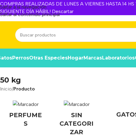
COMPRAS REALIZADAS DE LUNES A VIERNES HASTA 14 HS Y
Saltar a la navegación
SIGUIENTE DÍA HÁBIL!
Descartar
Saltar al contenido principal
atos
Perros
Otras Especies
Hogar
Marcas
Laboratorios
50 kg
Inicio
/
Producto
GATO
PERFUME
SIN
S
CATEGORI
ZAR