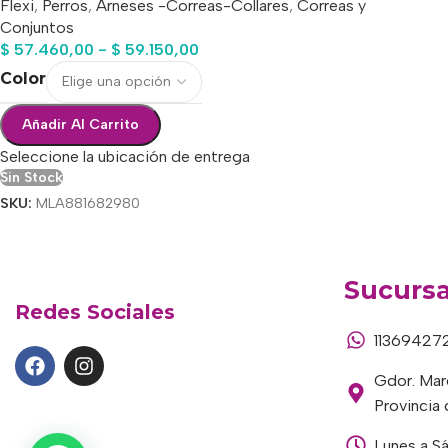
Flexi
,
Perros
,
Arneses -Correas-Collares
,
Correas y
Conjuntos
$
57.460,00
-
$
59.150,00
Color
Añadir Al Carrito
Seleccione la ubicación de entrega
Sin Stock
SKU:
MLA881682980
Sucursa
Redes Sociales
11369427
Gdor. Marc
Provincia
Lunes a S