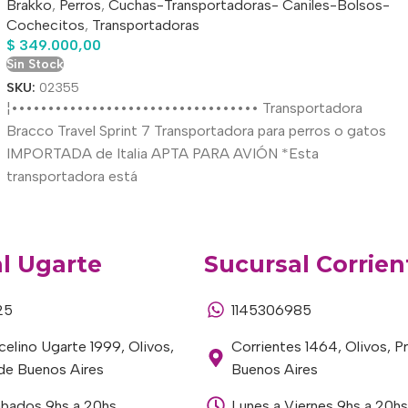
Brakko
,
Perros
,
Cuchas-Transportadoras- Caniles-Bolsos-
Cochecitos
,
Transportadoras
$
349.000,00
Sin Stock
SKU:
02355
¦•••••••••••••••••••••••••••••••••• Transportadora
Bracco Travel Sprint 7 Transportadora para perros o gatos
IMPORTADA de Italia APTA PARA AVIÓN *Esta
transportadora está
l Ugarte
Sucursal Corrien
25
1145306985
elino Ugarte 1999, Olivos,
Corrientes 1464, Olivos, P
 de Buenos Aires
Buenos Aires
ábados 9hs a 20hs
Lunes a Viernes 9hs a 20hs