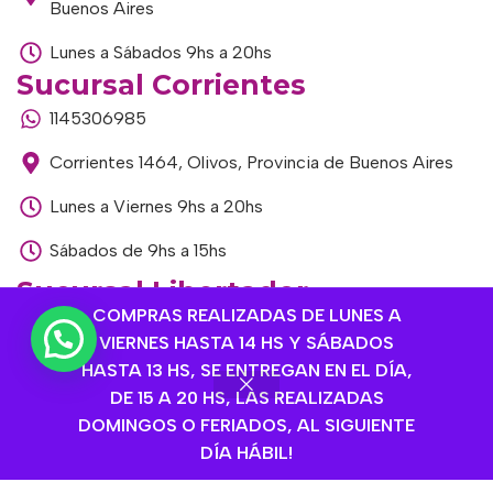
Buenos Aires
Lunes a Sábados 9hs a 20hs
Sucursal Corrientes
1145306985
Corrientes 1464, Olivos, Provincia de Buenos Aires
Lunes a Viernes 9hs a 20hs
Sábados de 9hs a 15hs
Sucursal Libertador
COMPRAS REALIZADAS DE LUNES A
1168893524
VIERNES HASTA 14 HS Y SÁBADOS
Av. del Libertador 1915, Vte. López, Provincia de
HASTA 13 HS, SE ENTREGAN EN EL DÍA,
Buenos Aires
DE 15 A 20 HS, LAS REALIZADAS
DOMINGOS O FERIADOS, AL SIGUIENTE
Lunes a Viernes de 9hs a 13hs / 16hs a 20hs
DÍA HÁBIL!
Sábados de 9hs a 15hs