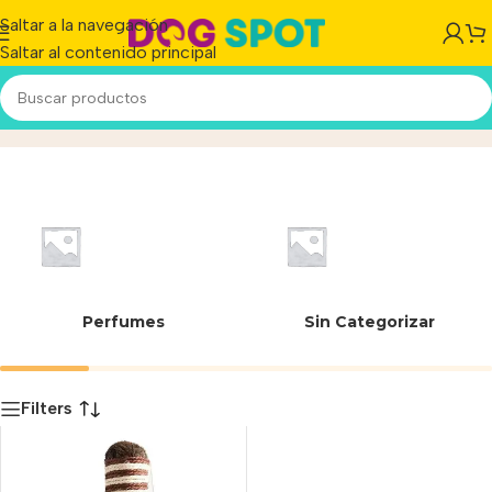
Saltar a la navegación
Saltar al contenido principal
556049
Inicio
/
Producto
Perfumes
Sin Categorizar
Filters