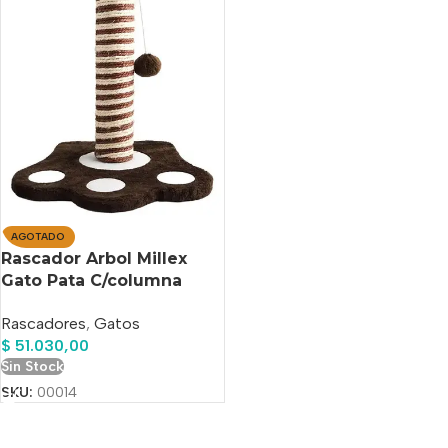
AGOTADO
Rascador Arbol Millex
Gato Pata C/columna
Sisal 38 Cm
Rascadores
,
Gatos
$
51.030,00
Sin Stock
SKU:
00014