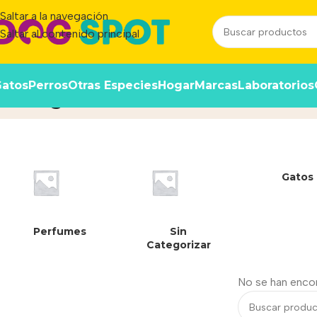
Saltar a la navegación
Saltar al contenido principal
atos
Perros
Otras Especies
Hogar
Marcas
Laboratorios
580 g
Inicio
/
Gatos
Perfumes
Sin
Categorizar
No se han enco