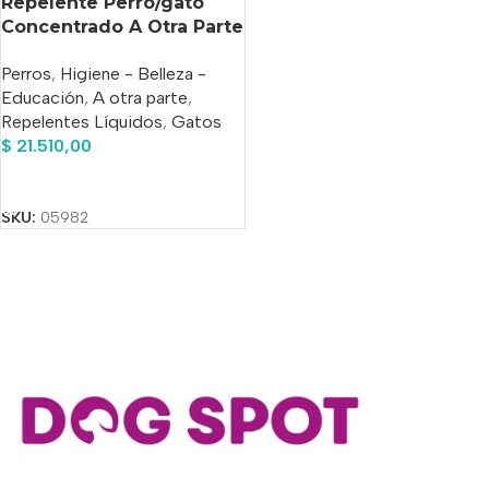
Repelente Perro/gato
Concentrado A Otra Parte
x 600 ML
Perros
,
Higiene - Belleza -
Educación
,
A otra parte
,
Repelentes Líquidos
,
Gatos
$
21.510,00
Añadir Al Carrito
SKU:
05982