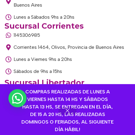
Buenos Aires
Lunes a Sábados 9hs a 20hs
Sucursal Corrientes
1145306985
Corrientes 1464, Olivos, Provincia de Buenos Aires
Lunes a Viernes 9hs a 20hs
Sábados de 9hs a 15hs
Sucursal Libertador
COMPRAS REALIZADAS DE LUNES A
1168893524
VIERNES HASTA 14 HS Y SÁBADOS
Av. del Libertador 1915, Vte. López, Provincia de
HASTA 13 HS, SE ENTREGAN EN EL DÍA,
Buenos Aires
DE 15 A 20 HS, LAS REALIZADAS
DOMINGOS O FERIADOS, AL SIGUIENTE
Lunes a Viernes de 9hs a 13hs / 16hs a 20hs
DÍA HÁBIL!