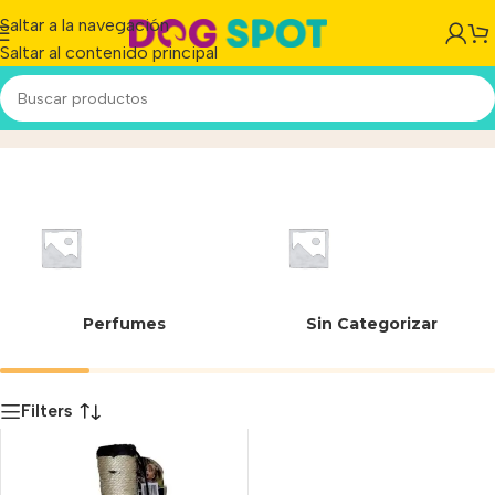
Saltar a la navegación
Saltar al contenido principal
604
Inicio
/
Producto
Perfumes
Sin Categorizar
Filters