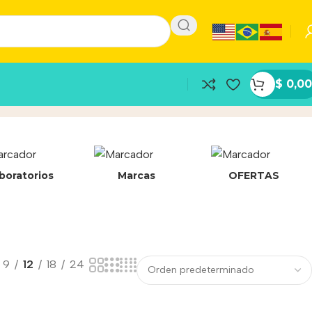
$
0,00
boratorios
Marcas
OFERTAS
9
12
18
24