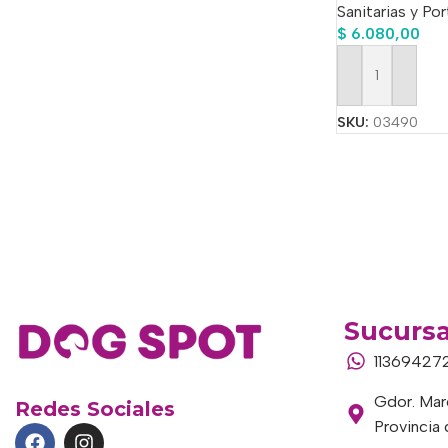
Sanitarias y Po
$
6.080,00
Añadir Al Carrit
SKU:
03490
Sucursa
11369427
Gdor. Marc
Redes Sociales
Provincia