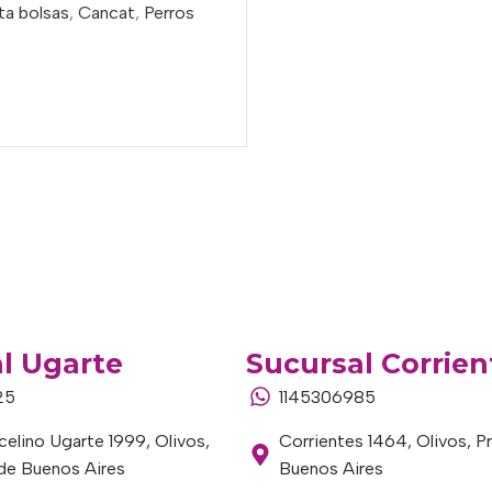
rta bolsas
,
Cancat
,
Perros
o
l Ugarte
Sucursal Corrien
25
1145306985
elino Ugarte 1999, Olivos,
Corrientes 1464, Olivos, P
 de Buenos Aires
Buenos Aires