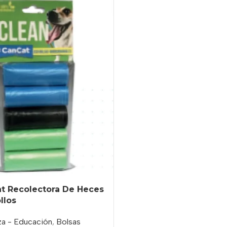
at Recolectora De Heces
llos
za - Educación
,
Bolsas