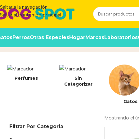
Saltar a la navegación
Saltar al contenido principal
atos
Perros
Otras Especies
Hogar
Marcas
Laboratorios
6920567589135
Inicio
/
Producto
Perfumes
Sin
Categorizar
Gatos
Mostrando el ú
Filtrar Por Categoria