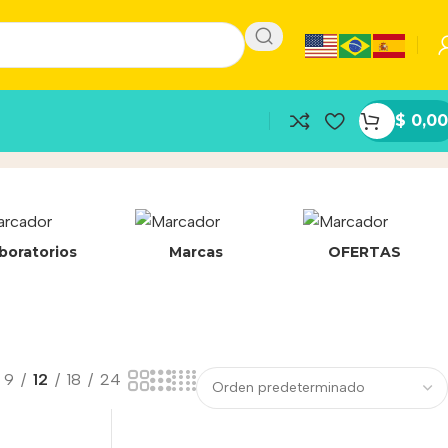
$
0,00
boratorios
Marcas
OFERTAS
9
12
18
24