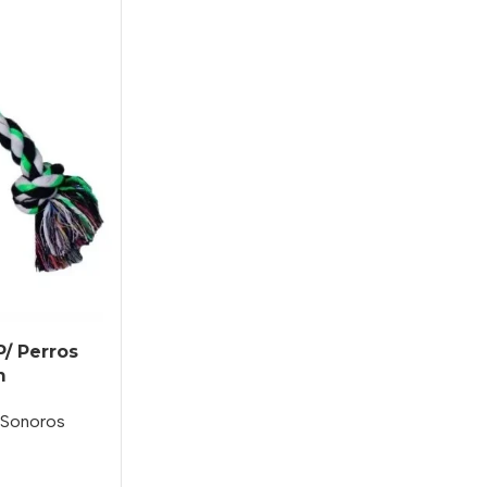
P/ Perros
m
 Sonoros