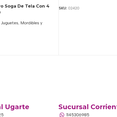
ro Soga De Tela Con 4
SKU:
02420
m
Juguetes
,
Mordibles y
o
l Ugarte
Sucursal Corrien
25
1145306985