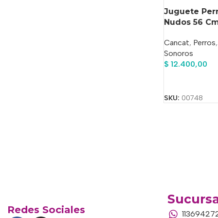
Juguete Per
Nudos 56 C
Cancat
,
Perros
,
Sonoros
$
12.400,00
Añadir Al Carrit
SKU:
00748
Sucursa
Redes Sociales
11369427