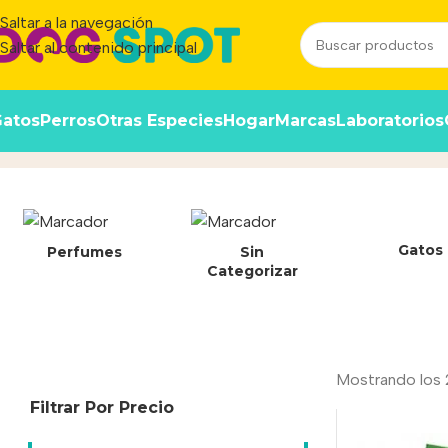
Saltar a la navegación
Saltar al contenido principal
atos
Perros
Otras Especies
Hogar
Marcas
Laboratorios
6920761896046
Inicio
/
Producto
Gatos
Perfumes
Sin
Categorizar
Mostrando los 
Filtrar Por Precio